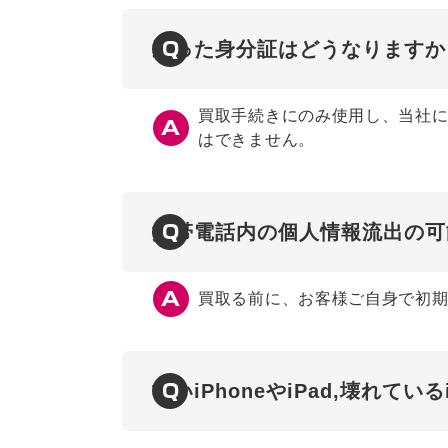
Q
送った身分証はどうなりますか
買取手続きにのみ使用し、当社に
はできません。
Q
携帯電話内の個人情報流出の可
買取る前に、お客様ご自身で初
Q
古いiPhoneやiPad,壊れてい