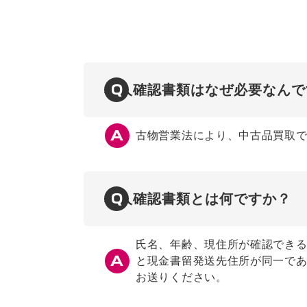
Q
本人確認書類はなぜ必要なんで
古物営業法により、中古品買取
Q
本人確認書類とは何ですか？
氏名、年齢、現住所が確認できる
と現金書留発送先住所が同一であ
お送りください。