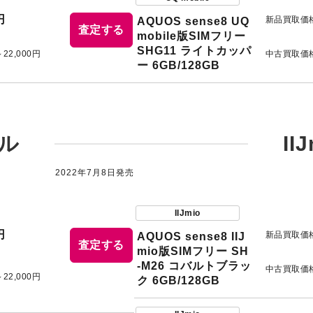
円
新品買取価
AQUOS sense8 UQ
査定する
mobile版SIMフリー
SHG11 ライトカッパ
～22,000円
中古買取価
ー 6GB/128GB
ル
II
2022年7月8日発売
IIJmio
円
新品買取価
AQUOS sense8 IIJ
査定する
mio版SIMフリー SH
-M26 コバルトブラッ
中古買取価
～22,000円
ク 6GB/128GB