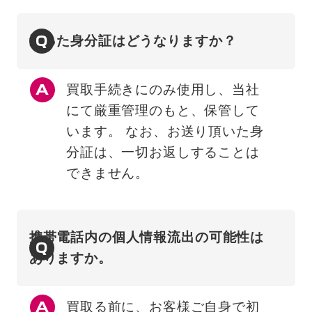
Q
送った身分証はどうなりますか？
買取手続きにのみ使用し、当社
にて厳重管理のもと、保管して
います。 なお、お送り頂いた身
分証は、一切お返しすることは
できません。
携帯電話内の個人情報流出の可能性は
Q
ありますか。
買取る前に、お客様ご自身で初