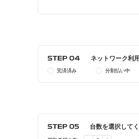
STEP 04
ネットワーク利
完済済み
分割払い中
STEP 05
台数を選択して