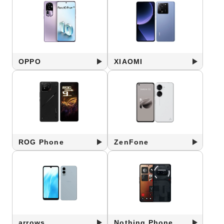
OPPO
XIAOMI
ROG Phone
ZenFone
arrows
Nothing Phone