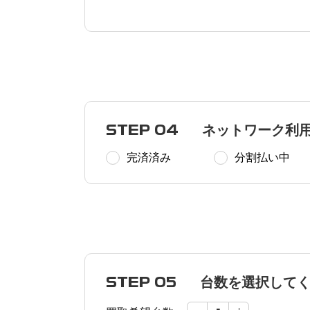
STEP 04
ネットワーク利
完済済み
分割払い中
STEP 05
台数を選択して