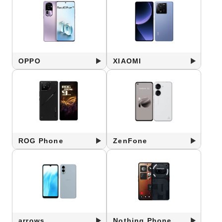
OPPO
XIAOMI
ROG Phone
ZenFone
arrows
Nothing Phone