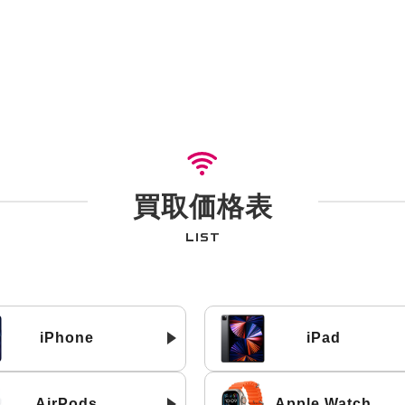
買取価格表
LIST
iPhone
iPad
AirPods
Apple Watch